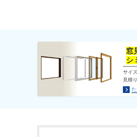
シ
サイ
見積
た