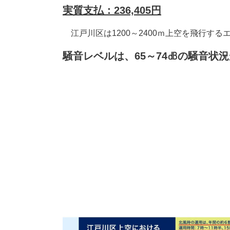
実質支払：236,405
円
江戸川区は1200～2400ｍ上空を飛行する
騒音レベルは、65～74㏈の騒音