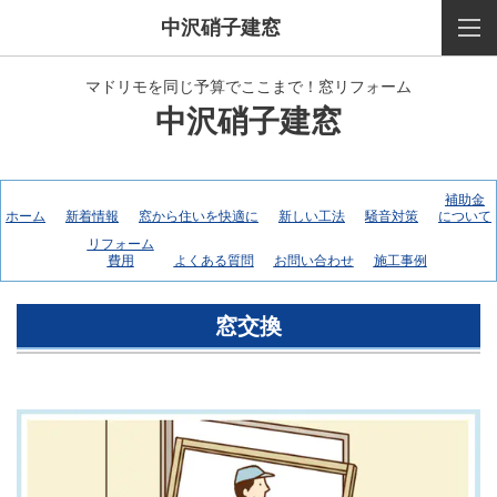
中沢硝子建窓
マドリモを同じ予算でここまで！窓リフォーム
中沢硝子建窓
補助金
ホーム
新着情報
窓から住いを快適に
新しい工法
騒音対策
について
リフォーム
費用
よくある質問
お問い合わせ
施工事例
窓交換