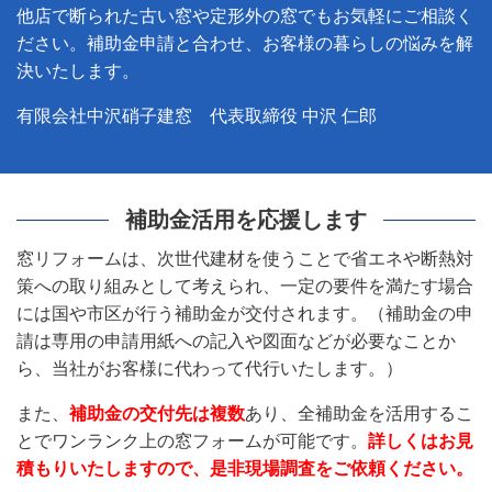
他店で断られた古い窓や定形外の窓でもお気軽にご相談く
ださい。補助金申請と合わせ、お客様の暮らしの悩みを解
決いたします。
有限会社中沢硝子建窓 代表
取締役 中沢 仁郎
補助金活用を応援します
窓リフォームは、次世代建材を使うことで省エネや断熱対
策への取り組みとして考えられ、一定の要件を満たす場合
には国や市区が行う補助金が交付されます。（補助金の申
請は専用の申請用紙への記入や図面などが必要なことか
ら、当社がお客様に代わって代行いたします。）
また、
補助金の交付先は複数
あり、全補助金を活用するこ
とでワンランク上の窓フォームが可能です。
詳しくはお見
積もりいたしますので、是非現場調査をご依頼ください。