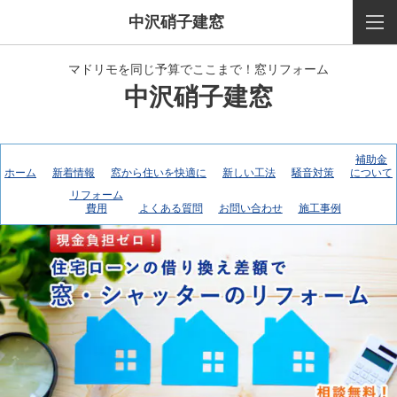
中沢硝子建窓
マドリモを同じ予算でここまで！窓リフォーム
中沢硝子建窓
補助金
ホーム
新着情報
窓から住いを快適に
新しい工法
騒音対策
について
リフォーム
費用
よくある質問
お問い合わせ
施工事例