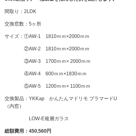
間取り：2LDK
交換窓数：5ヶ所
サイズ：①AW-1 1810ｍｍ×2000ｍｍ
②AW-2 1810ｍｍ×2000ｍｍ
③AW-3 1700ｍｍ× 2000ｍｍ
④AW-4 600ｍｍ×1830ｍｍ
⑤AW-5 1200ｍｍ× 1100ｍｍ
交換製品：YKKap かんたんマドリモ プラマードU
（内窓）
LOW-E複層ガラス
総額費用：450,560円