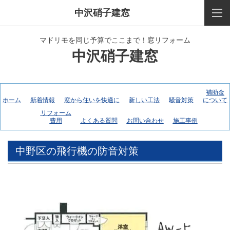
中沢硝子建窓
マドリモを同じ予算でここまで！窓リフォーム
中沢硝子建窓
補助金
ホーム
新着情報
窓から住いを快適に
新しい工法
騒音対策
について
リフォーム
費用
よくある質問
お問い合わせ
施工事例
中野区の飛行機の防音対策