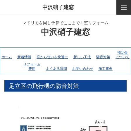
中沢硝子建窓
マドリモを同じ予算でここまで！窓リフォーム
中沢硝子建窓
補助金
ホーム
新着情報
窓から住いを快適に
新しい工法
騒音対策
について
リフォーム
費用
よくある質問
お問い合わせ
施工事例
足立区の飛行機の防音対策