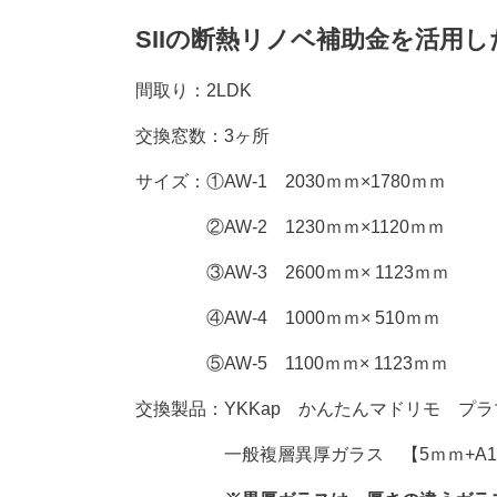
SIIの断熱リノベ補助金を活用
間取り：2LDK
交換窓数：3ヶ所
サイズ：①AW-1 2030ｍｍ×1780ｍｍ
②AW-2 1230ｍｍ×1120ｍｍ
③AW-3 2600ｍｍ× 1123ｍｍ
④AW-4 1000ｍｍ× 510ｍｍ
⑤AW-5 1100ｍｍ× 1123ｍｍ
交換製品：YKKap かんたんマドリモ プ
一般複層異厚ガラス 【5ｍｍ+A10+