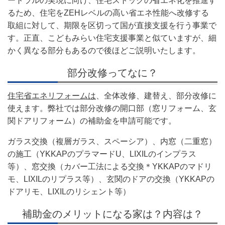
ートラルの実現に向け、住宅ストックの省エネ化を推進す
るため、住宅をZEHレベルの高い省エネ性能へ改修する
取組に対して、期限を区切って国が直接支援を行う事業で
す。正直、こどもみらい住宅支援事業と似ていますが、細
かく異なる部分もあるので後ほどご説明いたします。
部分改修ってなに？
住宅省エネリフォームは
、全体改修、建替え、部分改修に
使えます。弊社では部分改修の開口部（窓リフォーム、玄
関ドアリフォーム）の補助金を申請可能です。
ガラス交換（複層ガラス、スペーシア）、内窓（二重窓）
の施工（
YK
KAPのプラマードU、LIXILのインプラス
等
）
、窓交換（カバー工法による交換＊YKKAPのマドリ
モ、LIXILのリプラス
等
）、玄関のドアの交換（
YKKAPの
ドアリモ、LIXILのリシェント等）
補助金のメリットになる家は？内容は？