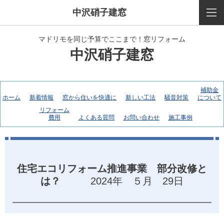
中沢硝子建窓
マドリモを同じ予算でここまで！窓リフォーム
中沢硝子建窓
補助金
ホーム
新着情報
窓から住いを快適に
新しい工法
騒音対策
について
リフォーム
費用
よくある質問
お問い合わせ
施工事例
住宅エコリフォーム推進事業 部分改修と
は？
2024年 ５月 29日